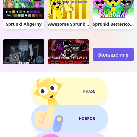
Sprunki Abgerny
Awesome Sprunki (so good so cool)
Sprunki BetterIcons (READ DESC)
Больше игр
Incredibox Cold As Frost
Sprunki Phase 777 But 3.7
PHASE
HORROR