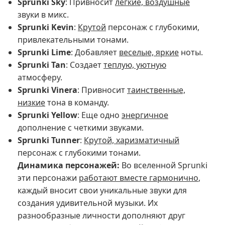
Sprunki Sky
: Привносит
легкие, воздушные
звуки в микс.
Sprunki Kevin
:
Крутой
персонаж с глубокими,
привлекательными тонами.
Sprunki Lime
: Добавляет
веселые, яркие
ноты.
Sprunki Tan
: Создает
теплую, уютную
атмосферу.
Sprunki Vinera
: Привносит
таинственные,
низкие
тона в команду.
Sprunki Yellow
: Еще одно
энергичное
дополнение с четкими звуками.
Sprunki Tunner
:
Крутой, харизматичный
персонаж с глубокими тонами.
Динамика персонажей:
Во вселенной Sprunki
эти персонажи
работают вместе гармонично
,
каждый вносит свои уникальные звуки для
создания удивительной музыки. Их
разнообразные личности дополняют друг