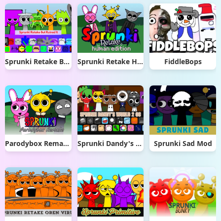
Sprunki Retake But Ruined It
Sprunki Retake Human Edition
FiddleBops
Parodybox Remake
Sprunki Dandy's World 2.0
Sprunki Sad Mod