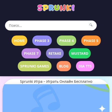
🔍
HOME
PHASE 3
PHASE 4
PHASE 5
PHASE 7
RETAKE
MUSTARD
SPRUNKI GAMES
BLOG
DIA TTS
Sprunki Игра – Играть Онлайн Бесплатно